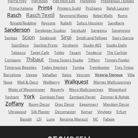
Pierre Frey
Piet Boon
Piet Hein Eek
Portofino
Prestigious Textiles
Print4
Prima Italiana
Printers Guild
ProSpero
Ralph Lauren
Rasch
Rasch Textil
Raymond Waites
Rebel Walls
Romo
Ronald Redding
Roysons
Rubelli
Sahco Hesslein
Sandberg
Sanderson
Sandpiper Studios
Sandudd
Sangetsu
Sangiorgio
Scion
Sirpi
Sanitas
Seabrook
Smith and Fellows
Stacy Garcia
StartDeco
Sterling Prints
Stroheim
Studio 465
Studio Eight
Tabasco
Tapet Cafe
Tekko
Texam
Texdecor
The Carlisle
Thibaut
Company
Three Sisters Studio
Tiffany
Timney Fowler
Timorous Beasties
Today Interiors
Tomita
Trendsetter
Tres Tintas
Barcelona
Ugepa
Vahallan
Vatos
Vescom
Victoria Stenova
Villa
Wallquest
Nova
Wall & Deco
Wallberry
Warner Wallcoverings
Watts of Westminster
Waverly
Weco Wallcoverings
Wiganford
York
Yasham
Zambaiti Fipar
Zambaiti Parati
Zimmer & Rohde
Zoffany
Room Decor
Orac Decor
Европласт
Mardom Decor
Ultrawood
Silk Plaster
Decomaster
Komar
Vinylpex
Erfurt
Baoqili
LSI
Luna
Kerama Marazzi
NC
Faboie