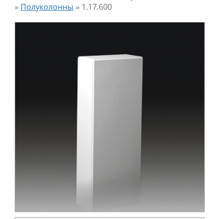
»
Полуколонны
»
1.17.600