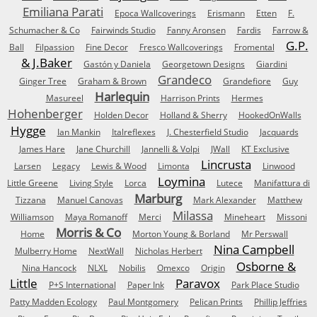
Emiliana Parati
Epoca Wallcoverings
Erismann
Etten
F.
Schumacher & Co
Fairwinds Studio
Fanny Aronsen
Fardis
Farrow &
G.P.
Ball
Filpassion
Fine Decor
Fresco Wallcoverings
Fromental
& J.Baker
Gastón y Daniela
Georgetown Designs
Giardini
Grandeco
Ginger Tree
Graham & Brown
Grandefiore
Guy
Harlequin
Masureel
Harrison Prints
Hermes
Hohenberger
Holden Decor
Holland & Sherry
HookedOnWalls
Hygge
Ian Mankin
Italreflexes
J. Chesterfield Studio
Jacquards
James Hare
Jane Churchill
Jannelli & Volpi
JWall
KT Exclusive
Lincrusta
Larsen
Legacy
Lewis & Wood
Limonta
Linwood
Loymina
Little Greene
Living Style
Lorca
Lutece
Manifattura di
Marburg
Tizzana
Manuel Canovas
Mark Alexander
Matthew
Milassa
Williamson
Maya Romanoff
Merci
Mineheart
Missoni
Morris & Co
Home
Morton Young & Borland
Mr Perswall
Nina Campbell
Mulberry Home
NextWall
Nicholas Herbert
Osborne &
Nina Hancock
NLXL
Nobilis
Omexco
Origin
Little
Paravox
P+S International
Paper Ink
Park Place Studio
Patty Madden Ecology
Paul Montgomery
Pelican Prints
Phillip Jeffries