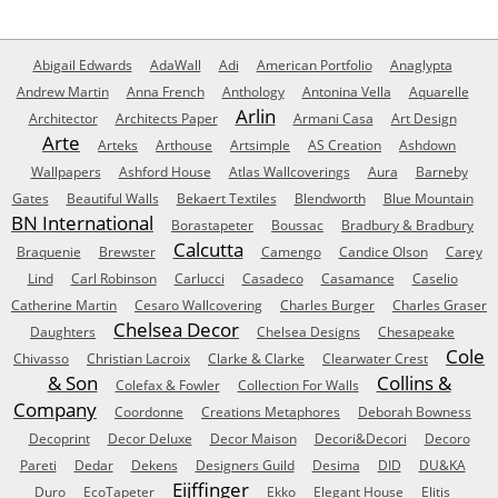
Abigail Edwards
AdaWall
Adi
American Portfolio
Anaglypta
Andrew Martin
Anna French
Anthology
Antonina Vella
Aquarelle
Arlin
Architector
Architects Paper
Armani Casa
Art Design
Arte
Arteks
Arthouse
Artsimple
AS Creation
Ashdown
Wallpapers
Ashford House
Atlas Wallcoverings
Aura
Barneby
Gates
Beautiful Walls
Bekaert Textiles
Blendworth
Blue Mountain
BN International
Borastapeter
Boussac
Bradbury & Bradbury
Calcutta
Braquenie
Brewster
Camengo
Candice Olson
Carey
Lind
Carl Robinson
Carlucci
Casadeco
Casamance
Caselio
Catherine Martin
Cesaro Wallcovering
Charles Burger
Charles Graser
Chelsea Decor
Daughters
Chelsea Designs
Chesapeake
Cole
Chivasso
Christian Lacroix
Clarke & Clarke
Clearwater Crest
& Son
Collins &
Colefax & Fowler
Collection For Walls
Company
Coordonne
Creations Metaphores
Deborah Bowness
Decoprint
Decor Deluxe
Decor Maison
Decori&Decori
Decoro
Pareti
Dedar
Dekens
Designers Guild
Desima
DID
DU&KA
Eijffinger
Duro
EcoTapeter
Ekko
Elegant House
Elitis