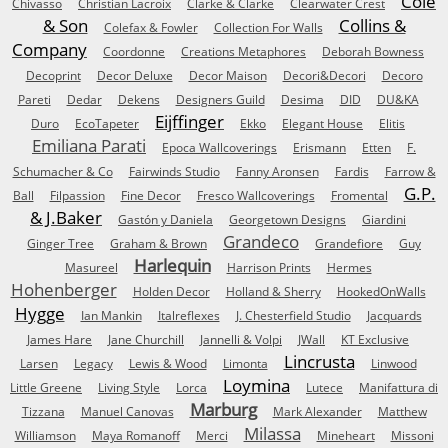
Cole
Chivasso
Christian Lacroix
Clarke & Clarke
Clearwater Crest
& Son
Collins &
Colefax & Fowler
Collection For Walls
Company
Coordonne
Creations Metaphores
Deborah Bowness
Decoprint
Decor Deluxe
Decor Maison
Decori&Decori
Decoro
Pareti
Dedar
Dekens
Designers Guild
Desima
DID
DU&KA
Eijffinger
Duro
EcoTapeter
Ekko
Elegant House
Elitis
Emiliana Parati
Epoca Wallcoverings
Erismann
Etten
F.
Schumacher & Co
Fairwinds Studio
Fanny Aronsen
Fardis
Farrow &
G.P.
Ball
Filpassion
Fine Decor
Fresco Wallcoverings
Fromental
& J.Baker
Gastón y Daniela
Georgetown Designs
Giardini
Grandeco
Ginger Tree
Graham & Brown
Grandefiore
Guy
Harlequin
Masureel
Harrison Prints
Hermes
Hohenberger
Holden Decor
Holland & Sherry
HookedOnWalls
Hygge
Ian Mankin
Italreflexes
J. Chesterfield Studio
Jacquards
James Hare
Jane Churchill
Jannelli & Volpi
JWall
KT Exclusive
Lincrusta
Larsen
Legacy
Lewis & Wood
Limonta
Linwood
Loymina
Little Greene
Living Style
Lorca
Lutece
Manifattura di
Marburg
Tizzana
Manuel Canovas
Mark Alexander
Matthew
Milassa
Williamson
Maya Romanoff
Merci
Mineheart
Missoni