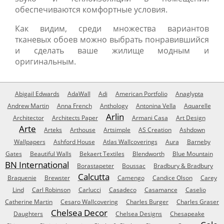
обеспечиваются комфортные условия.
Как видим, среди множества вариантов
тканевых обоев можно выбрать понравившийся
и сделать ваше жилище модным и
оригинальным.
Abigail Edwards
AdaWall
Adi
American Portfolio
Anaglypta
Andrew Martin
Anna French
Anthology
Antonina Vella
Aquarelle
Arlin
Architector
Architects Paper
Armani Casa
Art Design
Arte
Arteks
Arthouse
Artsimple
AS Creation
Ashdown
Wallpapers
Ashford House
Atlas Wallcoverings
Aura
Barneby
Gates
Beautiful Walls
Bekaert Textiles
Blendworth
Blue Mountain
BN International
Borastapeter
Boussac
Bradbury & Bradbury
Calcutta
Braquenie
Brewster
Camengo
Candice Olson
Carey
Lind
Carl Robinson
Carlucci
Casadeco
Casamance
Caselio
Catherine Martin
Cesaro Wallcovering
Charles Burger
Charles Graser
Chelsea Decor
Daughters
Chelsea Designs
Chesapeake