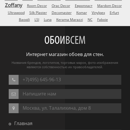
Zoffany
Room Decor
Orac Decor
Европласт
Mardom Decor
Ultrawood
Silk Plaster
Decomaster
Komar
Vinylpex
Erfurt
Baoqili
LSI
Luna
Kerama Marazzi
NC
Faboie
ОБОИ
ВСЕМ
Интернет магазин обоев для стен.
Названия брендов, логотипов, торговых марок, фото-изображения
являются собственностью их правообладателей.
+7(495) 645-96-13
Напишите нам
Москва, ул. Талалихина, дом 8
Главная