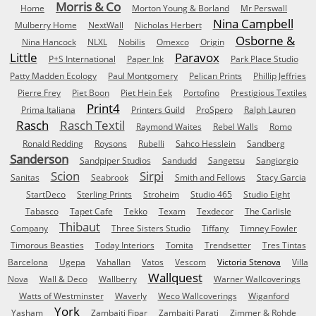
Morris & Co
Home
Morton Young & Borland
Mr Perswall
Nina Campbell
Mulberry Home
NextWall
Nicholas Herbert
Osborne &
Nina Hancock
NLXL
Nobilis
Omexco
Origin
Little
Paravox
P+S International
Paper Ink
Park Place Studio
Patty Madden Ecology
Paul Montgomery
Pelican Prints
Phillip Jeffries
Pierre Frey
Piet Boon
Piet Hein Eek
Portofino
Prestigious Textiles
Print4
Prima Italiana
Printers Guild
ProSpero
Ralph Lauren
Rasch
Rasch Textil
Raymond Waites
Rebel Walls
Romo
Ronald Redding
Roysons
Rubelli
Sahco Hesslein
Sandberg
Sanderson
Sandpiper Studios
Sandudd
Sangetsu
Sangiorgio
Scion
Sirpi
Sanitas
Seabrook
Smith and Fellows
Stacy Garcia
StartDeco
Sterling Prints
Stroheim
Studio 465
Studio Eight
Tabasco
Tapet Cafe
Tekko
Texam
Texdecor
The Carlisle
Thibaut
Company
Three Sisters Studio
Tiffany
Timney Fowler
Timorous Beasties
Today Interiors
Tomita
Trendsetter
Tres Tintas
Barcelona
Ugepa
Vahallan
Vatos
Vescom
Victoria Stenova
Villa
Wallquest
Nova
Wall & Deco
Wallberry
Warner Wallcoverings
Watts of Westminster
Waverly
Weco Wallcoverings
Wiganford
York
Yasham
Zambaiti Fipar
Zambaiti Parati
Zimmer & Rohde