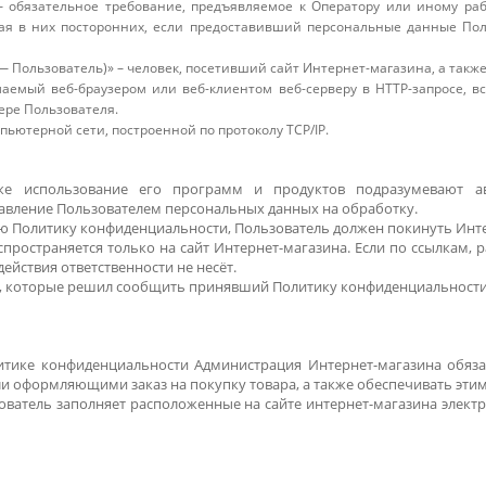
 обязательное требование, предъявляемое к Оператору или иному ра
ая в них посторонних, если предоставивший персональные данные Польз
 — Пользователь)» – человек, посетивший сайт Интернет-магазина, а так
лаемый веб-браузером или веб-клиентом веб-серверу в HTTP-запросе, вс
ере Пользователя.
мпьютерной сети, построенной по протоколу TCP/IP.
кже использование его программ и продуктов подразумевают а
вление Пользователем персональных данных на обработку.
ю Политику конфиденциальности, Пользователь должен покинуть Инт
ространяется только на сайт Интернет-магазина. Если по ссылкам, 
действия ответственности не несёт.
х, которые решил сообщить принявший Политику конфиденциальности 
итике конфиденциальности Администрация Интернет-магазина обяз
ли оформляющими заказ на покупку товара, а также обеспечивать эт
ователь заполняет расположенные на сайте интернет-магазина элек