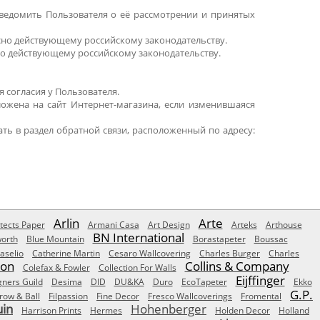
ведомить Пользователя о её рассмотрении и принятых
ласно действующему российскому законодательству.
но действующему российскому законодательству.
 согласия у Пользователя.
ложена на сайт Интернет-магазина, если изменившаяся
ть в раздел обратной связи, расположенный по адресу:
Arlin
Arte
tects Paper
Armani Casa
Art Design
Arteks
Arthouse
BN International
orth
Blue Mountain
Borastapeter
Boussac
aselio
Catherine Martin
Cesaro Wallcovering
Charles Burger
Charles
Son
Collins & Company
Colefax & Fowler
Collection For Walls
Eijffinger
gners Guild
Desima
DID
DU&KA
Duro
EcoTapeter
Ekko
G.P.
row & Ball
Filpassion
Fine Decor
Fresco Wallcoverings
Fromental
uin
Hohenberger
Harrison Prints
Hermes
Holden Decor
Holland