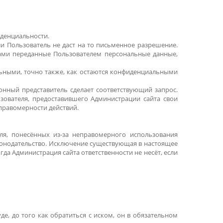
иденциальности.
и Пользователь не даст на то письменное разрешение.
бами переданные Пользователем персональные данные,
льными, точно также, как остаются конфиденциальными
онный представитель сделает соответствующий запрос.
зователя, предоставившего Администрации сайта свои
правомерности действий.
еля, понесённых из-за неправомерного использования
законодательство. Исключение существующая в настоящее
когда Администрация сайта ответственности не несёт, если
е, до того как обратиться с иском, он в обязательном