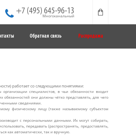
+7 (495) 645-96-13
Многоканальный
нтакты
Обратная связь
Распродажа
ности) работает со следующими понятиями:
ы организации специалистов, в чьи обязанности входит
их обязанностей они должны чётко представлять, для чего
лученными сведениями.
мому физическому лицу (также называемому субъектом
роизводит с персональными данными. Их могут собирать,
использовать, передавать (распространять, предоставлять,
ься как автоматически, так и вручную.