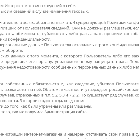
м Интернет-магазина сведений о себе.
ых им сведений в случае изменения таковых.
чительно в целях, обозначенных в п. 4 существующей Политики конф
пивших от Пользователя сведений. Они не должны разглашаться, есл
давать, обменивать, публиковать либо разглашать прочими спосо
итики конфиденциальности.
 персональные данные Пользователя оставались строго конфиденциа
ом обороте.
ских данных с того момента, с которого Пользователь либо его зак
же предоставляется органу, уполномоченному защищать права Поль
наружения недостоверности сообщённых персональных данных либо не
а собственных обязательств и, как следствие, убытков Пользоват
 возлагается на неё. Об этом, в частности, утверждает российское 
аев, отражённых в п.п. 5.2, 5.3 и 7.2. 2. Но существует ряд случаев, 
ашаются. Это происходит тогда, когда они:
ти до того, как были утрачены или разглашены.
того, как их получила Администрация сайта.
нистрации Интернет-магазина и намерен отстаивать свои права в суд