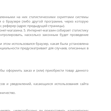
вленными на них статистическими скриптами системы
ния о браузере (либо другой программе, через которую
к; реферер (адрес предыдущей страницы).
нет-магазина. 5. Интернет-магазин собирает статистику
онтролировать, насколько законным будет проведение
и этом использовался браузер, какая была установлена
циальности предусматривает для случаев, описанных в
обы оформить заказ и (или) приобрести товар данного
осов и уведомлений, касающихся использования сайта
нничество.
еделять, целесообразно ли предоставить конкретному