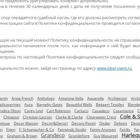
но предложить урегулировать конфликт добровольно).
а в течение 30 календарных дней с даты её получения письменно у
я, спор передаётся в судебный орган, где его должны рассмотреть сог
инистрации сайта в Политике конфиденциальности проводится соглас
ющую на текущий момент Политику конфиденциальности, не спрашивая
циальности начинается после того, как информация о ней будет вы
ещения.
 вопросы по настоящей Политике конфиденциальности следует сообща
циальности можно, зайдя на страницу по адресу
www.oboi-vsem.ru
rtin
Anna French
Anthology
Antonina Vella
Aquarelle
Architector
Archi
allcoverings
Aura
Barneby Gates
Beautiful Walls
Bekaert Textiles
Blendw
ndice Olson
Carey Lind
Carl Robinson
Carlucci
Casadeco
Casamance
C
Cole & 
Chivasso
Christian Lacroix
Clarke & Clarke
Clearwater Crest
eluxe
Decor Maison
Decori&Decori
Decoro Pareti
Dedar
Dekens
Desi
nn
Etten
F. Schumacher & Co
Fairwinds Studio
Fanny Aronsen
Fardis
Far
Grandeco
Harleq
ee
Graham & Brown
Grandefiore
Guy Masureel