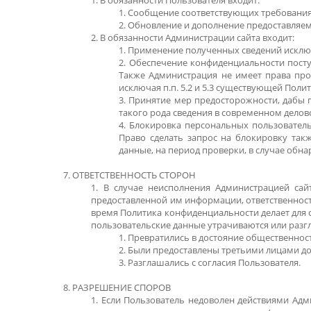
1. В обязанности Пользователя входит:
1. Сообщение соответствующих требования
2. Обновление и дополнение предоставляем
2. В обязанности Администрации сайта входит:
1. Применение полученных сведений исклю
2. Обеспечение конфиденциальности посту
Также Администрация не имеет права про
исключая п.п. 5.2 и 5.3 существующей Пол
3. Принятие мер предосторожности, дабы
такого рода сведения в современном делов
4. Блокировка персональных пользователь
Право сделать запрос на блокировку так
данные, на период проверки, в случае об
7. ОТВЕТСТВЕННОСТЬ СТОРОН
1. В случае неисполнения Администрацией сайт
предоставленной им информации, ответственность
время Политика конфиденциальности делает для случ
пользовательские данные утрачиваются или разгл
1. Превратились в достояние общественнос
2. Были предоставлены третьими лицами до 
3. Разглашались с согласия Пользователя.
8. РАЗРЕШЕНИЕ СПОРОВ
1. Если Пользователь недоволен действиями Адми