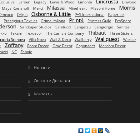
Lincrusta
Exclusive
Larsen
Legacy
Lewis & Wood
Limonta
Linwood
Milassa
Morris
Maya Romanoff
Merci
Mineheart
Missoni Home
Osborne & Little
Omexco
Origin
P+S International
Paper Ink
Print4
Prestigious Textiles
Prima Italiana
Printers Guild
ProSpero
derson
Sandpiper Studios
Sandudd
Sangetsu
Sangiorgio
Sanitas
Thibaut
ekko
Texam
Texdecor
The Carlisle Company
Three Sisters
Wallquest
ictoria Stenova
Villa Nova
Wall & Deco
Wallberry
Warner
Zoffany
e
Room Decor
Orac Decor
Европласт
Mardom Decor
azzi
NC
Faboie
Новости
Оплата и Доставка
Контакты