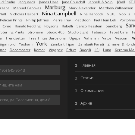
eld Studio
Jacquards
James Hare
Jane Churchill
Jannelli & Volpi
JWall
KT 
Marburg
izzana
Manuel Canovas
Mark Alexander
Matthew Williamson
Nina Campbell
Wall
Nicholas Herbert
Nina Hancock
NLXL
Nobilis
Pelican Prints
Phillip Jeffries
Pierre Frey
Piet Boon
Piet Hein Eek
Portofino
San
Romo
Ronald Redding
Roysons
Rubelli
Sahco Hesslein
Sandberg
Sterling Prints
Stroheim
Studio 465
Studio Eight
Tabasco
Tapet Cafe
T
a
Trendsetter
Tres Tintas Barcelona
Ugepa
Vahallan
Vatos
Vescom
V
York
iganford
Yasham
Zambaiti Fipar
Zambaiti Parati
Zimmer & Rohd
ster
Decomaster
Komar
Vinylpex
Erfurt
Baoqili
LSI
Luna
Kerama Mar
Главная
495) 645-96-13
Статьи
пишите нам
О компании
ква, ул. Талалихина, дом 8
Архив