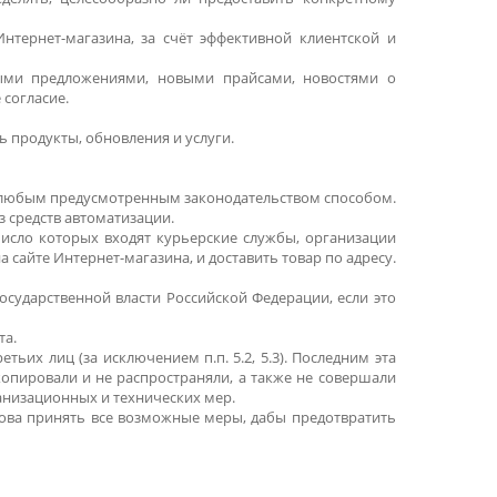
тернет-магазина, за счёт эффективной клиентской и
ными предложениями, новыми прайсами, новостями о
 согласие.
ь продукты, обновления и услуги.
я любым предусмотренным законодательством способом.
 средств автоматизации.
исло которых входят курьерские службы, организации
а сайте Интернет-магазина, и доставить товар по адресу.
сударственной власти Российской Федерации, если это
та.
ьих лиц (за исключением п.п. 5.2, 5.3). Последним эта
копировали и не распространяли, а также не совершали
анизационных и технических мер.
това принять все возможные меры, дабы предотвратить