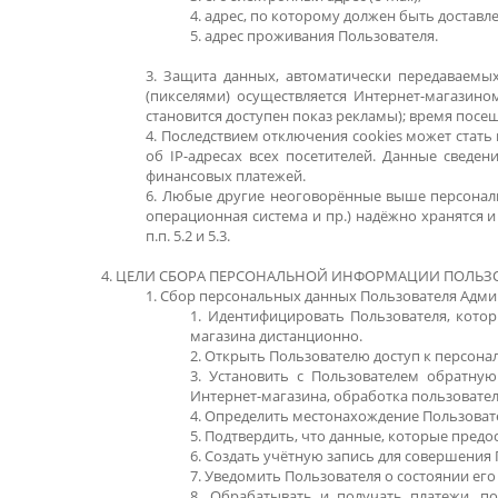
4. адрес, по которому должен быть доставл
5. адрес проживания Пользователя.
3. Защита данных, автоматически передаваемы
(пикселями) осуществляется Интернет-магазином
становится доступен показ рекламы); время посе
4. Последствием отключения cookies может стать
об IP-адресах всех посетителей. Данные свед
финансовых платежей.
6. Любые другие неоговорённые выше персональн
операционная система и пр.) надёжно хранятся 
п.п. 5.2 и 5.3.
4. ЦЕЛИ СБОРА ПЕРСОНАЛЬНОЙ ИНФОРМАЦИИ ПОЛЬЗ
1. Сбор персональных данных Пользователя Адми
1. Идентифицировать Пользователя, кото
магазина дистанционно.
2. Открыть Пользователю доступ к персона
3. Установить с Пользователем обратную
Интернет-магазина, обработка пользователь
4. Определить местонахождение Пользоват
5. Подтвердить, что данные, которые предо
6. Создать учётную запись для совершения 
7. Уведомить Пользователя о состоянии его
8. Обрабатывать и получать платежи, по