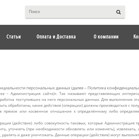
Статьи
Оплата и Доставка
О компании
Ко
нциальности персональных данных (далее – Политика конфиденциаль
лее – Администрация сайта)». Так называют представляющих интерес
бработка поступивших на него персональных данных. Для выполнения эт
быть обработаны, какие действия (операции) должны производиться с по
 прямое или косвенное отношение к определённому либо определяе
рация (действие) либо совокупность таковых, которые Администрация п
ить, уточнять (при необходимости обновлять или изменять), извлекать, 
ь, удалять и даже уничтожать. Данные операции (действия) могут выполнят