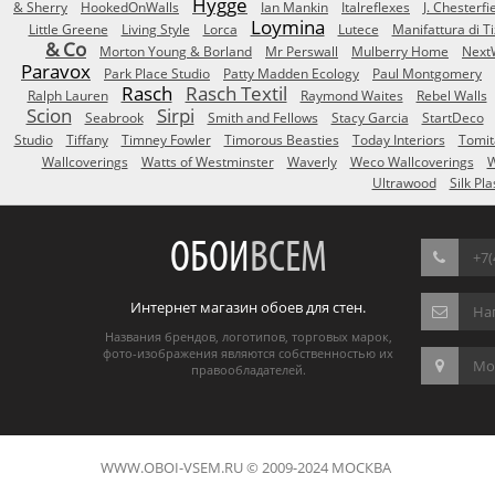
Hygge
& Sherry
HookedOnWalls
Ian Mankin
Italreflexes
J. Chesterfi
Loymina
Little Greene
Living Style
Lorca
Lutece
Manifattura di T
& Co
Morton Young & Borland
Mr Perswall
Mulberry Home
Next
Paravox
Park Place Studio
Patty Madden Ecology
Paul Montgomery
Rasch
Rasch Textil
Ralph Lauren
Raymond Waites
Rebel Walls
Scion
Sirpi
Seabrook
Smith and Fellows
Stacy Garcia
StartDeco
Studio
Tiffany
Timney Fowler
Timorous Beasties
Today Interiors
Tomit
Wallcoverings
Watts of Westminster
Waverly
Weco Wallcoverings
W
Ultrawood
Silk Pla
ОБОИ
ВСЕМ
+7(
Интернет магазин обоев для стен.
На
Названия брендов, логотипов, торговых марок,
фото-изображения являются собственностью их
Мос
правообладателей.
WWW.OBOI-VSEM.RU © 2009-2024 МОСКВА