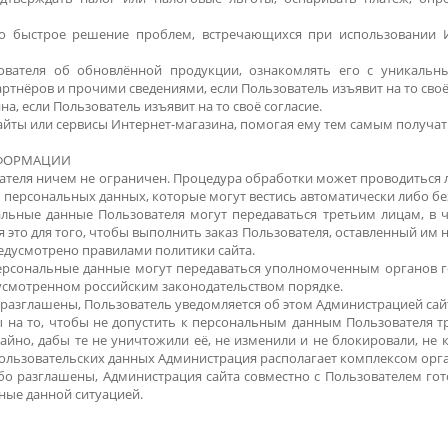
о быстрое решение проблем, встречающихся при использовании Ин
ователя об обновлённой продукции, ознакомлять его с уникаль
ртнёров и прочими сведениями, если Пользователь изъявит на то своё
а, если Пользователь изъявит на то своё согласие.
сайты или сервисы Интернет-магазина, помогая ему тем самым получат
НФОРМАЦИИ
вателя ничем не ограничен. Процедура обработки может проводитьс
персональных данных, которые могут вестись автоматически либо без
льные данные Пользователя могут передаваться третьим лицам, в ч
 это для того, чтобы выполнить заказ Пользователя, оставленный им н
едусмотрено правилами политики сайта.
ерсональные данные могут передаваться уполномоченным органов го
дусмотренном российским законодательством порядке.
 разглашены, Пользователь уведомляется об этом Администрацией сай
 на то, чтобы не допустить к персональным данным Пользователя трет
йно, дабы те не уничтожили её, не изменили и не блокировали, не 
ользовательских данных Администрация располагает комплексом орг
ибо разглашены, Администрация сайта совместно с Пользователем го
ные данной ситуацией.