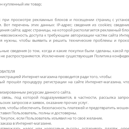
ен купленный им товар;
х при просмотре рекламных блоков и посещении страниц с устано
. Вот перечень этих данных: IP-адрес; сведения из cookies; сведе
щения сайта; адрес страницы, на которой располагается рекламный бло
 невозможность доступа к требующим авторизации частям сайта Интер
ения нужны, чтобы выявить и решить технические проблемы и прок
ые сведения (о том, когда и какие покупки были сделаны, какой пр
и не распространяются. Исключение существующая Политика конфиден
ОВАТЕЛЯ
нистрацией Интернет-магазина проводится ради того, чтобы:
рый прошёл процедуру регистрации на сайте Интернет-магазина, чт
лизированным ресурсам данного сайта.
 связь, под которой подразумевается, в частности, рассылка запр
ских запросов и заявок, оказание прочих услуг.
еля, чтобы обеспечить безопасность платежей и предотвратить моше
ставил Пользователь, полны и достоверны.
Покупок, если Пользователь изъявил на то своё желание.
 заказа в Интернет-магазине.
дтверждать налог или налоговые льготы, оспаривать платёж, опр