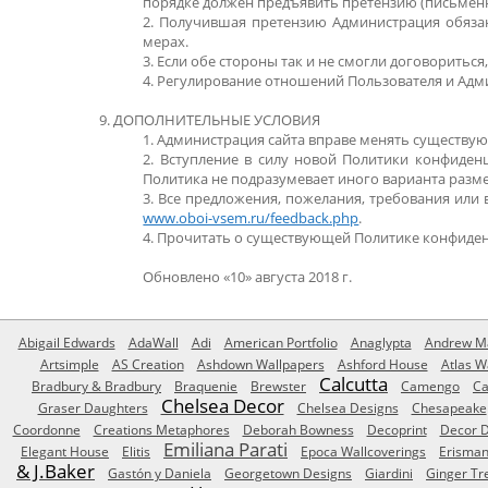
порядке должен предъявить претензию (письмен
2. Получившая претензию Администрация обязан
мерах.
3. Если обе стороны так и не смогли договоритьс
4. Регулирование отношений Пользователя и Адм
9. ДОПОЛНИТЕЛЬНЫЕ УСЛОВИЯ
1. Администрация сайта вправе менять существу
2. Вступление в силу новой Политики конфиден
Политика не подразумевает иного варианта разм
3. Все предложения, пожелания, требования или
www.oboi-vsem.ru/feedback.php
.
4. Прочитать о существующей Политике конфиден
Обновлено «10» августа 2018 г.
Abigail Edwards
AdaWall
Adi
American Portfolio
Anaglypta
Andrew Ma
Artsimple
AS Creation
Ashdown Wallpapers
Ashford House
Atlas W
Calcutta
Bradbury & Bradbury
Braquenie
Brewster
Camengo
Ca
Chelsea Decor
Graser Daughters
Chelsea Designs
Chesapeake
Coordonne
Creations Metaphores
Deborah Bowness
Decoprint
Decor D
Emiliana Parati
Elegant House
Elitis
Epoca Wallcoverings
Erisma
& J.Baker
Gastón y Daniela
Georgetown Designs
Giardini
Ginger Tr