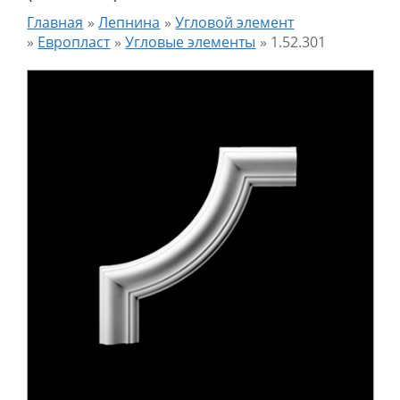
Главная
»
Лепнина
»
Угловой элемент
»
Европласт
»
Угловые элементы
»
1.52.301