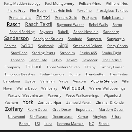
Patty Madden Ecology
Paul Montgomery
Pelican Prints
Phillip Jeffries
Pierre Frey
Piet Boon
Piet Hein Eek
Portofino
Prestigious Textiles
Print4
Prima Italiana
Printers Guild
ProSpero
Ralph Lauren
Rasch
Rasch Textil
Raymond Waites
Rebel Walls
Romo
Ronald Redding
Roysons
Rubelli
Sahco Hesslein
Sandberg
Sanderson
Sandpiper Studios
Sandudd
Sangetsu
Sangiorgio
Scion
Sirpi
Sanitas
Seabrook
Smith and Fellows
Stacy Garcia
StartDeco
Sterling Prints
Stroheim
Studio 465
Studio Eight
Tabasco
Tapet Cafe
Tekko
Texam
Texdecor
The Carlisle
Thibaut
Company
Three Sisters Studio
Tiffany
Timney Fowler
Timorous Beasties
Today Interiors
Tomita
Trendsetter
Tres Tintas
Barcelona
Ugepa
Vahallan
Vatos
Vescom
Victoria Stenova
Villa
Wallquest
Nova
Wall & Deco
Wallberry
Warner Wallcoverings
Watts of Westminster
Waverly
Weco Wallcoverings
Wiganford
York
Yasham
Zambaiti Fipar
Zambaiti Parati
Zimmer & Rohde
Zoffany
Room Decor
Orac Decor
Европласт
Mardom Decor
Ultrawood
Silk Plaster
Decomaster
Komar
Vinylpex
Erfurt
Baoqili
LSI
Luna
Kerama Marazzi
NC
Faboie