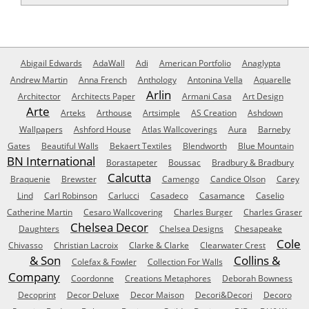
Abigail Edwards
AdaWall
Adi
American Portfolio
Anaglypta
Andrew Martin
Anna French
Anthology
Antonina Vella
Aquarelle
Arlin
Architector
Architects Paper
Armani Casa
Art Design
Arte
Arteks
Arthouse
Artsimple
AS Creation
Ashdown
Wallpapers
Ashford House
Atlas Wallcoverings
Aura
Barneby
Gates
Beautiful Walls
Bekaert Textiles
Blendworth
Blue Mountain
BN International
Borastapeter
Boussac
Bradbury & Bradbury
Calcutta
Braquenie
Brewster
Camengo
Candice Olson
Carey
Lind
Carl Robinson
Carlucci
Casadeco
Casamance
Caselio
Catherine Martin
Cesaro Wallcovering
Charles Burger
Charles Graser
Chelsea Decor
Daughters
Chelsea Designs
Chesapeake
Cole
Chivasso
Christian Lacroix
Clarke & Clarke
Clearwater Crest
& Son
Collins &
Colefax & Fowler
Collection For Walls
Company
Coordonne
Creations Metaphores
Deborah Bowness
Decoprint
Decor Deluxe
Decor Maison
Decori&Decori
Decoro