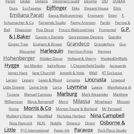
Pareti
Dedar
Dekens
Designers Guild
Desima
DID
DU&KA
Eijffinger
Duro
EcoTapeter
Ekko
Elegant House
Elitis
Emiliana Parati
Epoca Wallcoverings
Erismann
Etten
F.
Schumacher & Co
Fairwinds Studio
Fanny Aronsen
Fardis
Farrow &
G.P.
Ball
Filpassion
Fine Decor
Fresco Wallcoverings
Fromental
& J.Baker
Gastón y Daniela
Georgetown Designs
Giardini
Grandeco
Ginger Tree
Graham & Brown
Grandefiore
Guy
Harlequin
Masureel
Harrison Prints
Hermes
Hohenberger
Holden Decor
Holland & Sherry
HookedOnWalls
Hygge
Ian Mankin
Italreflexes
J. Chesterfield Studio
Jacquards
James Hare
Jane Churchill
Jannelli & Volpi
JWall
KT Exclusive
Lincrusta
Larsen
Legacy
Lewis & Wood
Limonta
Linwood
Loymina
Little Greene
Living Style
Lorca
Lutece
Manifattura di
Marburg
Tizzana
Manuel Canovas
Mark Alexander
Matthew
Milassa
Williamson
Maya Romanoff
Merci
Mineheart
Missoni
Morris & Co
Home
Morton Young & Borland
Mr Perswall
Nina Campbell
Mulberry Home
NextWall
Nicholas Herbert
Osborne &
Nina Hancock
NLXL
Nobilis
Omexco
Origin
Little
Paravox
P+S International
Paper Ink
Park Place Studio