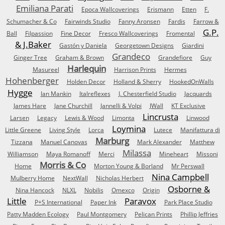
Emiliana Parati
Epoca Wallcoverings
Erismann
Etten
F.
Schumacher & Co
Fairwinds Studio
Fanny Aronsen
Fardis
Farrow &
G.P.
Ball
Filpassion
Fine Decor
Fresco Wallcoverings
Fromental
& J.Baker
Gastón y Daniela
Georgetown Designs
Giardini
Grandeco
Ginger Tree
Graham & Brown
Grandefiore
Guy
Harlequin
Masureel
Harrison Prints
Hermes
Hohenberger
Holden Decor
Holland & Sherry
HookedOnWalls
Hygge
Ian Mankin
Italreflexes
J. Chesterfield Studio
Jacquards
James Hare
Jane Churchill
Jannelli & Volpi
JWall
KT Exclusive
Lincrusta
Larsen
Legacy
Lewis & Wood
Limonta
Linwood
Loymina
Little Greene
Living Style
Lorca
Lutece
Manifattura di
Marburg
Tizzana
Manuel Canovas
Mark Alexander
Matthew
Milassa
Williamson
Maya Romanoff
Merci
Mineheart
Missoni
Morris & Co
Home
Morton Young & Borland
Mr Perswall
Nina Campbell
Mulberry Home
NextWall
Nicholas Herbert
Osborne &
Nina Hancock
NLXL
Nobilis
Omexco
Origin
Little
Paravox
P+S International
Paper Ink
Park Place Studio
Patty Madden Ecology
Paul Montgomery
Pelican Prints
Phillip Jeffries