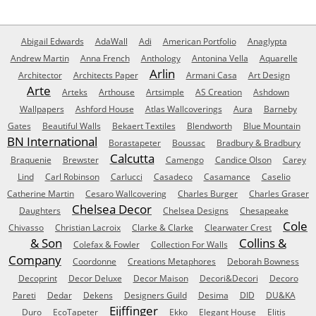
Abigail Edwards
AdaWall
Adi
American Portfolio
Anaglypta
Andrew Martin
Anna French
Anthology
Antonina Vella
Aquarelle
Arlin
Architector
Architects Paper
Armani Casa
Art Design
Arte
Arteks
Arthouse
Artsimple
AS Creation
Ashdown
Wallpapers
Ashford House
Atlas Wallcoverings
Aura
Barneby
Gates
Beautiful Walls
Bekaert Textiles
Blendworth
Blue Mountain
BN International
Borastapeter
Boussac
Bradbury & Bradbury
Calcutta
Braquenie
Brewster
Camengo
Candice Olson
Carey
Lind
Carl Robinson
Carlucci
Casadeco
Casamance
Caselio
Catherine Martin
Cesaro Wallcovering
Charles Burger
Charles Graser
Chelsea Decor
Daughters
Chelsea Designs
Chesapeake
Cole
Chivasso
Christian Lacroix
Clarke & Clarke
Clearwater Crest
& Son
Collins &
Colefax & Fowler
Collection For Walls
Company
Coordonne
Creations Metaphores
Deborah Bowness
Decoprint
Decor Deluxe
Decor Maison
Decori&Decori
Decoro
Pareti
Dedar
Dekens
Designers Guild
Desima
DID
DU&KA
Eijffinger
Duro
EcoTapeter
Ekko
Elegant House
Elitis