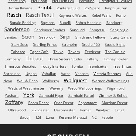
Pierre Frey
Piet Boon
Piet Hein Eek
Portofino
Prestigious Textiles
Print4
Prima Italiana
Printers Guild
ProSpero
Ralph Lauren
Rasch
Rasch Textil
Raymond Waites
Rebel Walls
Romo
Ronald Redding
Roysons
Rubelli
Sahco Hesslein
Sandberg
Sanderson
Sandpiper Studios
Sandudd
Sangetsu
Sangiorgio
Scion
Sirpi
Sanitas
Seabrook
Smith and Fellows
Stacy Garcia
StartDeco
Sterling Prints
Stroheim
Studio 465
Studio Eight
Tabasco
Tapet Cafe
Tekko
Texam
Texdecor
The Carlisle
Thibaut
Company
Three Sisters Studio
Tiffany
Timney Fowler
Timorous Beasties
Today Interiors
Tomita
Trendsetter
Tres Tintas
Barcelona
Ugepa
Vahallan
Vatos
Vescom
Victoria Stenova
Villa
Wallquest
Nova
Wall & Deco
Wallberry
Warner Wallcoverings
Watts of Westminster
Waverly
Weco Wallcoverings
Wiganford
York
Yasham
Zambaiti Fipar
Zambaiti Parati
Zimmer & Rohde
Zoffany
Room Decor
Orac Decor
Европласт
Mardom Decor
Ultrawood
Silk Plaster
Decomaster
Komar
Vinylpex
Erfurt
Baoqili
LSI
Luna
Kerama Marazzi
NC
Faboie