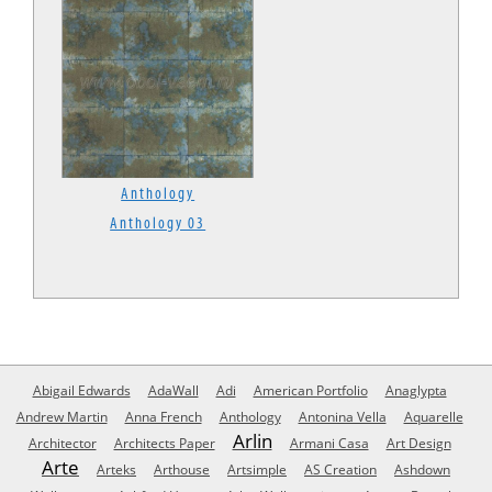
Anthology
Anthology 03
Abigail Edwards
AdaWall
Adi
American Portfolio
Anaglypta
Andrew Martin
Anna French
Anthology
Antonina Vella
Aquarelle
Arlin
Architector
Architects Paper
Armani Casa
Art Design
Arte
Arteks
Arthouse
Artsimple
AS Creation
Ashdown