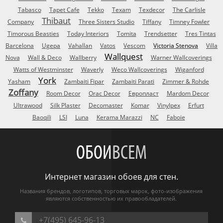
Tabasco
Tapet Cafe
Tekko
Texam
Texdecor
The Carlisle
Thibaut
Company
Three Sisters Studio
Tiffany
Timney Fowler
Timorous Beasties
Today Interiors
Tomita
Trendsetter
Tres Tintas
Barcelona
Ugepa
Vahallan
Vatos
Vescom
Victoria Stenova
Villa
Wallquest
Nova
Wall & Deco
Wallberry
Warner Wallcoverings
Watts of Westminster
Waverly
Weco Wallcoverings
Wiganford
York
Yasham
Zambaiti Fipar
Zambaiti Parati
Zimmer & Rohde
Zoffany
Room Decor
Orac Decor
Европласт
Mardom Decor
Ultrawood
Silk Plaster
Decomaster
Komar
Vinylpex
Erfurt
Baoqili
LSI
Luna
Kerama Marazzi
NC
Faboie
ОБОИ
ВСЕМ
Интернет магазин обоев для стен.
Названия брендов, логотипов, торговых марок, фото-изображения
являются собственностью их правообладателей.
+7(495) 645-96-13