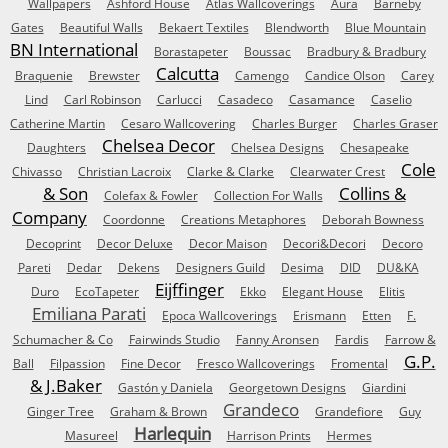
Wallpapers
Ashford House
Atlas Wallcoverings
Aura
Barneby
Gates
Beautiful Walls
Bekaert Textiles
Blendworth
Blue Mountain
BN International
Borastapeter
Boussac
Bradbury & Bradbury
Calcutta
Braquenie
Brewster
Camengo
Candice Olson
Carey
Lind
Carl Robinson
Carlucci
Casadeco
Casamance
Caselio
Catherine Martin
Cesaro Wallcovering
Charles Burger
Charles Graser
Chelsea Decor
Daughters
Chelsea Designs
Chesapeake
Cole
Chivasso
Christian Lacroix
Clarke & Clarke
Clearwater Crest
& Son
Collins &
Colefax & Fowler
Collection For Walls
Company
Coordonne
Creations Metaphores
Deborah Bowness
Decoprint
Decor Deluxe
Decor Maison
Decori&Decori
Decoro
Pareti
Dedar
Dekens
Designers Guild
Desima
DID
DU&KA
Eijffinger
Duro
EcoTapeter
Ekko
Elegant House
Elitis
Emiliana Parati
Epoca Wallcoverings
Erismann
Etten
F.
Schumacher & Co
Fairwinds Studio
Fanny Aronsen
Fardis
Farrow &
G.P.
Ball
Filpassion
Fine Decor
Fresco Wallcoverings
Fromental
& J.Baker
Gastón y Daniela
Georgetown Designs
Giardini
Grandeco
Ginger Tree
Graham & Brown
Grandefiore
Guy
Harlequin
Masureel
Harrison Prints
Hermes