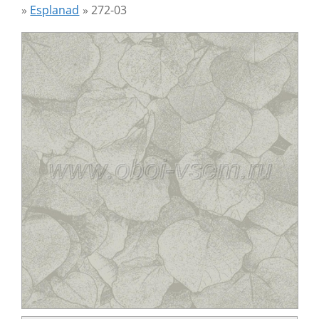
»
Esplanad
»
272-03