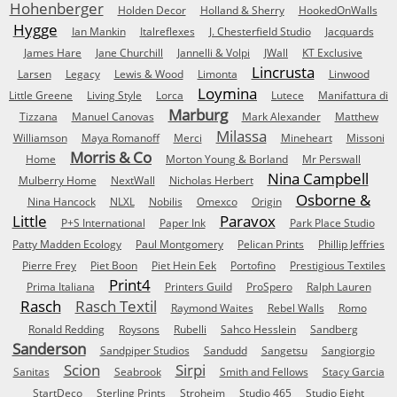
Hohenberger
Holden Decor
Holland & Sherry
HookedOnWalls
Hygge
Ian Mankin
Italreflexes
J. Chesterfield Studio
Jacquards
James Hare
Jane Churchill
Jannelli & Volpi
JWall
KT Exclusive
Lincrusta
Larsen
Legacy
Lewis & Wood
Limonta
Linwood
Loymina
Little Greene
Living Style
Lorca
Lutece
Manifattura di
Marburg
Tizzana
Manuel Canovas
Mark Alexander
Matthew
Milassa
Williamson
Maya Romanoff
Merci
Mineheart
Missoni
Morris & Co
Home
Morton Young & Borland
Mr Perswall
Nina Campbell
Mulberry Home
NextWall
Nicholas Herbert
Osborne &
Nina Hancock
NLXL
Nobilis
Omexco
Origin
Little
Paravox
P+S International
Paper Ink
Park Place Studio
Patty Madden Ecology
Paul Montgomery
Pelican Prints
Phillip Jeffries
Pierre Frey
Piet Boon
Piet Hein Eek
Portofino
Prestigious Textiles
Print4
Prima Italiana
Printers Guild
ProSpero
Ralph Lauren
Rasch
Rasch Textil
Raymond Waites
Rebel Walls
Romo
Ronald Redding
Roysons
Rubelli
Sahco Hesslein
Sandberg
Sanderson
Sandpiper Studios
Sandudd
Sangetsu
Sangiorgio
Scion
Sirpi
Sanitas
Seabrook
Smith and Fellows
Stacy Garcia
StartDeco
Sterling Prints
Stroheim
Studio 465
Studio Eight