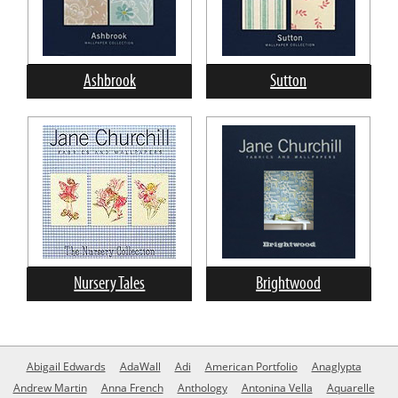
Ashbrook
Sutton
Nursery Tales
Brightwood
Abigail Edwards
AdaWall
Adi
American Portfolio
Anaglypta
Andrew Martin
Anna French
Anthology
Antonina Vella
Aquarelle