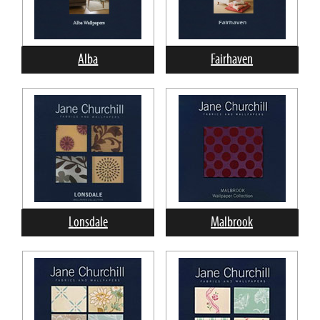
Alba
Fairhaven
Lonsdale
Malbrook