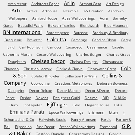
Arlin
Architector
Architects Paper
Armani Casa
Art Design
Arte
Arteks
Arthouse
Artsimple
AS Creation
Ashdown
Wallpapers
Ashford House
Atlas Wallcoverings
Aura
Barneby
Gates
Beautiful Walls
Bekaert Textiles
Blendworth
Blue Mountain
BN International
Borastapeter
Boussac
Bradbury & Bradbury
Calcutta
Braquenie
Brewster
Camengo
Candice Olson
Carey
Lind
Carl Robinson
Carlucci
Casadeco
Casamance
Caselio
Catherine Martin
Cesaro Wallcovering
Charles Burger
Charles Graser
Chelsea Decor
Daughters
Chelsea Designs
Chesapeake
Cole
Chivasso
Christian Lacroix
Clarke & Clarke
Clearwater Crest
& Son
Collins &
Colefax & Fowler
Collection For Walls
Company
Coordonne
Creations Metaphores
Deborah Bowness
Decoprint
Decor Deluxe
Decor Maison
Decori&Decori
Decoro
Pareti
Dedar
Dekens
Designers Guild
Desima
DID
DU&KA
Eijffinger
Duro
EcoTapeter
Ekko
Elegant House
Elitis
Emiliana Parati
Epoca Wallcoverings
Erismann
Etten
F.
Schumacher & Co
Fairwinds Studio
Fanny Aronsen
Fardis
Farrow &
G.P.
Ball
Filpassion
Fine Decor
Fresco Wallcoverings
Fromental
& J.Baker
Gastón y Daniela
Georgetown Designs
Giardini