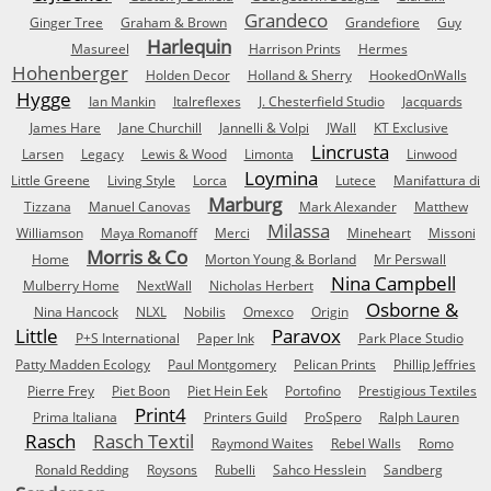
Grandeco
Ginger Tree
Graham & Brown
Grandefiore
Guy
Harlequin
Masureel
Harrison Prints
Hermes
Hohenberger
Holden Decor
Holland & Sherry
HookedOnWalls
Hygge
Ian Mankin
Italreflexes
J. Chesterfield Studio
Jacquards
James Hare
Jane Churchill
Jannelli & Volpi
JWall
KT Exclusive
Lincrusta
Larsen
Legacy
Lewis & Wood
Limonta
Linwood
Loymina
Little Greene
Living Style
Lorca
Lutece
Manifattura di
Marburg
Tizzana
Manuel Canovas
Mark Alexander
Matthew
Milassa
Williamson
Maya Romanoff
Merci
Mineheart
Missoni
Morris & Co
Home
Morton Young & Borland
Mr Perswall
Nina Campbell
Mulberry Home
NextWall
Nicholas Herbert
Osborne &
Nina Hancock
NLXL
Nobilis
Omexco
Origin
Little
Paravox
P+S International
Paper Ink
Park Place Studio
Patty Madden Ecology
Paul Montgomery
Pelican Prints
Phillip Jeffries
Pierre Frey
Piet Boon
Piet Hein Eek
Portofino
Prestigious Textiles
Print4
Prima Italiana
Printers Guild
ProSpero
Ralph Lauren
Rasch
Rasch Textil
Raymond Waites
Rebel Walls
Romo
Ronald Redding
Roysons
Rubelli
Sahco Hesslein
Sandberg