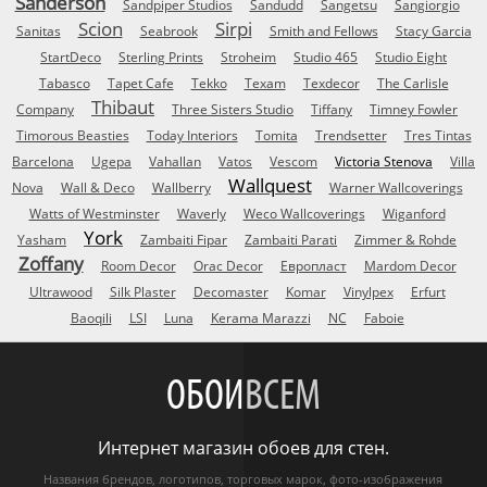
Sanderson
Sandpiper Studios
Sandudd
Sangetsu
Sangiorgio
Scion
Sirpi
Sanitas
Seabrook
Smith and Fellows
Stacy Garcia
StartDeco
Sterling Prints
Stroheim
Studio 465
Studio Eight
Tabasco
Tapet Cafe
Tekko
Texam
Texdecor
The Carlisle
Thibaut
Company
Three Sisters Studio
Tiffany
Timney Fowler
Timorous Beasties
Today Interiors
Tomita
Trendsetter
Tres Tintas
Barcelona
Ugepa
Vahallan
Vatos
Vescom
Victoria Stenova
Villa
Wallquest
Nova
Wall & Deco
Wallberry
Warner Wallcoverings
Watts of Westminster
Waverly
Weco Wallcoverings
Wiganford
York
Yasham
Zambaiti Fipar
Zambaiti Parati
Zimmer & Rohde
Zoffany
Room Decor
Orac Decor
Европласт
Mardom Decor
Ultrawood
Silk Plaster
Decomaster
Komar
Vinylpex
Erfurt
Baoqili
LSI
Luna
Kerama Marazzi
NC
Faboie
ОБОИ
ВСЕМ
Интернет магазин обоев для стен.
Названия брендов, логотипов, торговых марок, фото-изображения