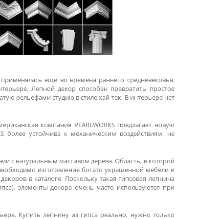
е применялась ещё во времена раннего средневековья.
нтерьере. Лепной декор способен превратить простое
ую рельефами студию в стиле хай-тек. В интерьере нет
Американская компания PEARLWORKS предлагает новую
S более устойчива к механическим воздействиям, не
ии с натуральным массивом дерева. Область, в которой
 необходимо изготовление богато украшенной мебели и
екоров в каталоге. Поскольку такая гипсовая лепнина
пса), элементы декора очень часто используются при
рьере. Купить лепнину из гипса реально, нужно только