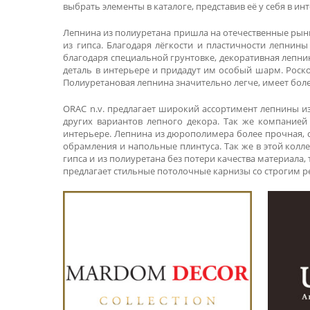
выбрать элементы в каталоге, представив её у себя в инт
Лепнина из полиуретана пришла на отечественные рынки
из гипса. Благодаря лёгкости и пластичности лепнин
благодаря специальной грунтовке, декоративная лепни
деталь в интерьере и придадут им особый шарм. Роск
Полиуретановая лепнина значительно легче, имеет боле
ORAC n.v. предлагает широкий ассортимент лепнины и
других вариантов лепного декора. Так же компанией
интерьере. Лепнина из дюрополимера более прочная, 
обрамления и напольные плинтуса. Так же в этой колл
гипса и из полиуретана без потери качества материала
предлагает стильные потолочные карнизы со строгим ре