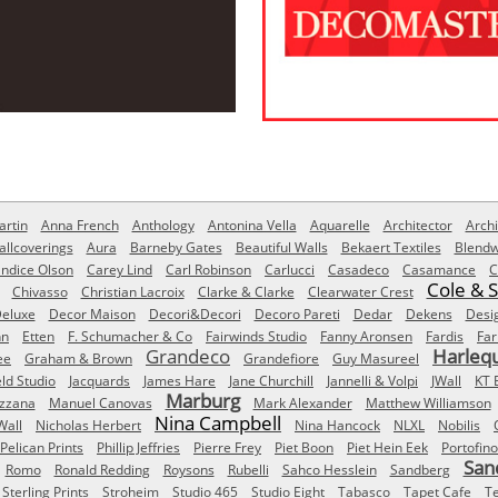
rtin
Anna French
Anthology
Antonina Vella
Aquarelle
Architector
Archi
allcoverings
Aura
Barneby Gates
Beautiful Walls
Bekaert Textiles
Blendw
ndice Olson
Carey Lind
Carl Robinson
Carlucci
Casadeco
Casamance
C
Cole & 
Chivasso
Christian Lacroix
Clarke & Clarke
Clearwater Crest
eluxe
Decor Maison
Decori&Decori
Decoro Pareti
Dedar
Dekens
Desi
nn
Etten
F. Schumacher & Co
Fairwinds Studio
Fanny Aronsen
Fardis
Far
Grandeco
Harleq
ee
Graham & Brown
Grandefiore
Guy Masureel
eld Studio
Jacquards
James Hare
Jane Churchill
Jannelli & Volpi
JWall
KT 
Marburg
izzana
Manuel Canovas
Mark Alexander
Matthew Williamson
Nina Campbell
Wall
Nicholas Herbert
Nina Hancock
NLXL
Nobilis
Pelican Prints
Phillip Jeffries
Pierre Frey
Piet Boon
Piet Hein Eek
Portofino
San
Romo
Ronald Redding
Roysons
Rubelli
Sahco Hesslein
Sandberg
Sterling Prints
Stroheim
Studio 465
Studio Eight
Tabasco
Tapet Cafe
T