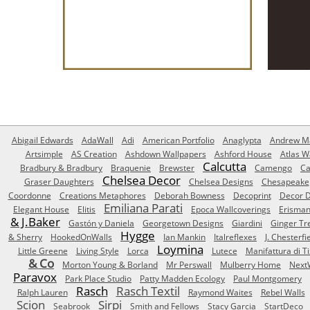
Abigail Edwards
AdaWall
Adi
American Portfolio
Anaglypta
Andrew Ma
Artsimple
AS Creation
Ashdown Wallpapers
Ashford House
Atlas W
Calcutta
Bradbury & Bradbury
Braquenie
Brewster
Camengo
Ca
Chelsea Decor
Graser Daughters
Chelsea Designs
Chesapeake
Coordonne
Creations Metaphores
Deborah Bowness
Decoprint
Decor D
Emiliana Parati
Elegant House
Elitis
Epoca Wallcoverings
Erisma
& J.Baker
Gastón y Daniela
Georgetown Designs
Giardini
Ginger Tr
Hygge
& Sherry
HookedOnWalls
Ian Mankin
Italreflexes
J. Chesterfi
Loymina
Little Greene
Living Style
Lorca
Lutece
Manifattura di T
& Co
Morton Young & Borland
Mr Perswall
Mulberry Home
Next
Paravox
Park Place Studio
Patty Madden Ecology
Paul Montgomery
Rasch
Rasch Textil
Ralph Lauren
Raymond Waites
Rebel Walls
Scion
Sirpi
Seabrook
Smith and Fellows
Stacy Garcia
StartDeco