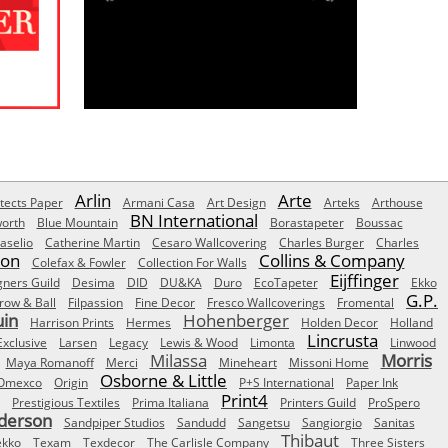
Arlin
Arte
tects Paper
Armani Casa
Art Design
Arteks
Arthouse
BN International
orth
Blue Mountain
Borastapeter
Boussac
aselio
Catherine Martin
Cesaro Wallcovering
Charles Burger
Charles
Son
Collins & Company
Colefax & Fowler
Collection For Walls
Eijffinger
gners Guild
Desima
DID
DU&KA
Duro
EcoTapeter
Ekko
G.P.
row & Ball
Filpassion
Fine Decor
Fresco Wallcoverings
Fromental
uin
Hohenberger
Harrison Prints
Hermes
Holden Decor
Holland
Lincrusta
Exclusive
Larsen
Legacy
Lewis & Wood
Limonta
Linwood
Milassa
Morris
Maya Romanoff
Merci
Mineheart
Missoni Home
Osborne & Little
Omexco
Origin
P+S International
Paper Ink
Print4
Prestigious Textiles
Prima Italiana
Printers Guild
ProSpero
derson
Sandpiper Studios
Sandudd
Sangetsu
Sangiorgio
Sanitas
Thibaut
ekko
Texam
Texdecor
The Carlisle Company
Three Sisters