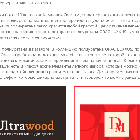
ерьере, и заказать по фото.
 более 10 лет назад. Компания Orac n.v., стала первооткрывателем в 
ы из полиуретана монтаж в интерьере или на улице очень легко осущ
на из полиуретана легко красится любой краской. Декоративная лепн
ошная коллекция лепного декора из полиуретана ORAC LUXXUS - лучша
е четкие линии и не крошится.
з полиуретана в каталоге. В коллекцию полиуретана ORAC LUXXUS, 
 Orac разработана коллекция Axxent - изготовление которой техно
стойкая к механическим повреждением, чем полиуретановая. Коллек
екции есть и классические элементы лепного декора, которые можно 
, т.к. цена этойь лепнины сравнительно не высока. Для современных
льефом, которые шикарно смотрятся в интерьере, что можно увидеть в