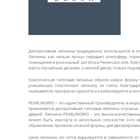
Декоративная лепнина традиционно используется в кл
Лепнина как нельзя лучше передает атмосферу торже
помещение в роскошный зал эпохи Ренессанс или, благ
места случайным деталям, а лепной декор только подч
Классическая гипсовая лепнина обрела новую форму
уникальную пластичную лепнину из гипса. Благодар
скалывается, прекрасно красится и комбинируется в ин
PEARLWORKS – это единственный производитель в мире,
применяется декоративная гипсовая лепнина огромна 
дверей. Лепнина PEARLWORKS – это высококачественны
может быть изогнута в нескольких плоскостях (что 
обрамлении проемов сложной формы, для декорирования
Цена лепнины из гипса варьируется в зависимости от 