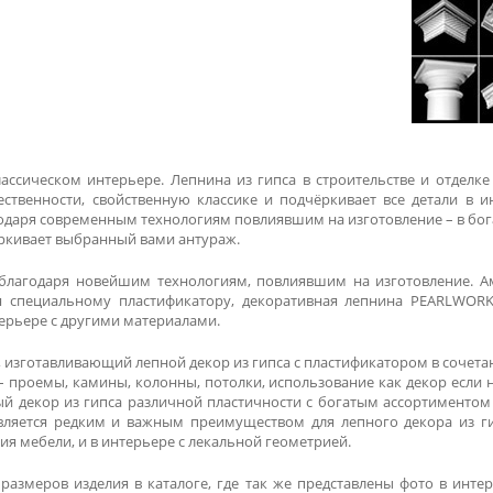
ассическом интерьере. Лепнина из гипса в строительстве и отделк
ственности, свойственную классике и подчёркивает все детали в и
одаря современным технологиям повлиявшим на изготовление – в богат
ёркивает выбранный вами антураж.
 благодаря новейшим технологиям, повлиявшим на изготовление. 
я специальному пластификатору, декоративная лепнина PEARLWORK
терьере с другими материалами.
 изготавливающий лепной декор из гипса с пластификатором в сочетан
– проемы, камины, колонны, потолки, использование как декор если
й декор из гипса различной пластичности с богатым ассортиментом д
является редким и важным преимуществом для лепного декора из ги
 мебели, и в интерьере с лекальной геометрией.
размеров изделия в каталоге, где так же представлены фото в инте