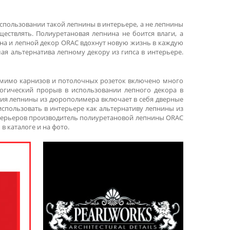
использовании такой лепнины в интерьере, а не лепнины
ествлять. Полиуретановая лепнина не боится влаги, а
ина и лепной декор ORAC вдохнут новую жизнь в каждую
я альтернатива лепному декору из гипса в интерьере.
помимо карнизов и потолочных розеток включено много
логический прорыв в использовании лепного декора в
ция лепнины из дюрополимера включает в себя дверные
использовать в интерьере как альтернативу лепнины из
 интерьеров производитель полиуретановой лепнины ORAC
 каталоге и на фото.